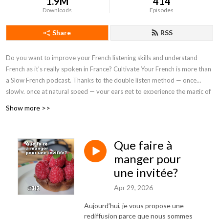
1.9M
414
Downloads
Episodes
Share
RSS
Do you want to improve your French listening skills and understand
French as it's really spoken in France? Cultivate Your French is more than
a Slow French podcast. Thanks to the double listen method — once
slowly, once at natural speed — your ears get to experience the magic of
real French. A unique approach for lasting progress.
Show more >>
Que faire à
manger pour
une invitée?
Apr 29, 2026
Aujourd’hui, je vous propose une
rediffusion parce que nous sommes